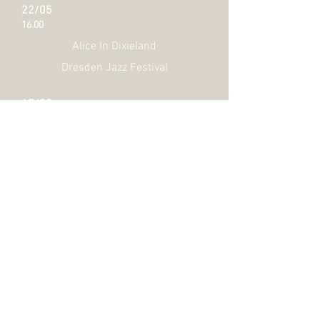
22/05
16.00
Alice In Dixieland
Dresden Jazz Festival
17/09
18.00
Marit van der Lei Nextet CLEMENTIA
TRY OUT
Jazzfestival Generations Apeldoorn
09/10
17.00
Do-re-mi-ka-do, De Stilte & Marit van
der Lei
Tuttestorie Festival, Cagliari (IT)
10/10